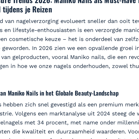
l tijdens je Reizen
d van nagelverzorging evolueert sneller dan ooit te
rs en lifestyle-enthousiasten is een verzorgde man
een cosmetische keuze – het is onderdeel van zelfz
ie geworden. In 2026 zien we een opvallende groei i
 van gelproducten, vooral Maniko nails, die een rev
en in hoe we onze nagels onderhouden, zowel thui
an Maniko Nails in het Globale Beauty-Landschap
s hebben zich snel gevestigd als een premium merk
ustrie. Volgens een marktanalyse uit 2024 steeg de
gelnagels met 34 procent, met name onder millenn
en die kwaliteit en duurzaamheid waarderen. Voor 