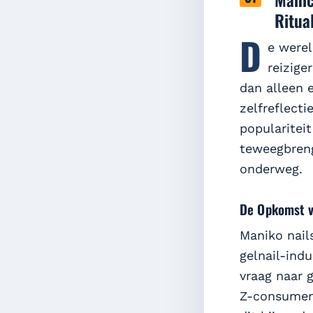
Ritua
D
e werel
reizige
dan alleen 
zelfreflect
populariteit
teweegbreng
onderweg.
De Opkomst v
Maniko nail
gelnail-ind
vraag naar 
Z-consument