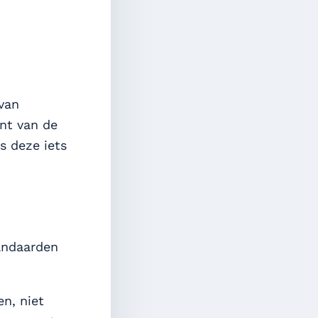
van
nt van de
s deze iets
andaarden
n, niet