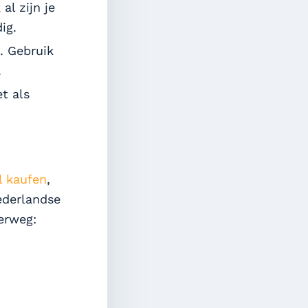
l zijn je
ig.
. Gebruik
.
t als
l kaufen
,
ederlandse
erweg: