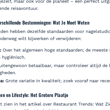
 jezelf, maar ook voor de planeet – een perfect uit
ende reisavontuur.
Verschillende Bestemmingen: Wat Je Moet Weten
anden hebben dezelfde standaarden voor nagelstudio’s
nderweg wilt bijwerken of verwijderen:
:
Over het algemeen hoge standaarden; de meeste st
 hygiënisch.
itengewoon betaalbaar, maar controleer altijd de 
gheden.
a:
Grote variatie in kwaliteit; zoek vooraf naar rece
en en Lifestyle: Het Grotere Plaatje
t zien in het artikel over Restaurant Trends: Wat Z