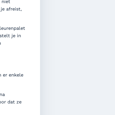
 niet
e afreist,
kleurenpalet
telt je in
n
n er enkele
 na
oor dat ze