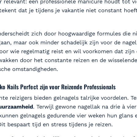
er relevant: een professionele manicure houdt tot v
ekent dat je tijdens je vakantie niet constant hoeft
derscheidt zich door hoogwaardige formules die ni
aan, maar ook minder schadelijk zijn voor de nage
voor wie regelmatig reist en wil voorkomen dat zijn 
wakken door het constante reizen en de wisselend
sche omstandigheden.
 Nails Perfect zijn voor Reizende Professionals
te reizigers bieden gelnagels talrijke voordelen. Te
uurzaamheid
. Terwijl gewone nagellak na drie à vie
 kunnen gelnagels gedurende vier weken hun glans 
t bespaart tijd en stress tijdens je reizen.