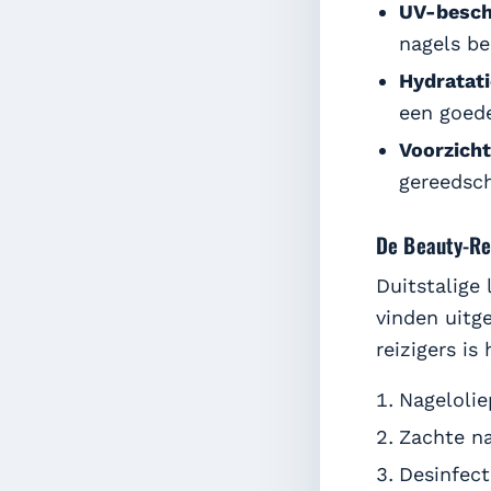
UV-besch
nagels be
Hydratati
een goede
Voorzicht
gereedsch
De Beauty-Re
Duitstalige
vinden uitg
reizigers i
Nagelolie
Zachte na
Desinfec