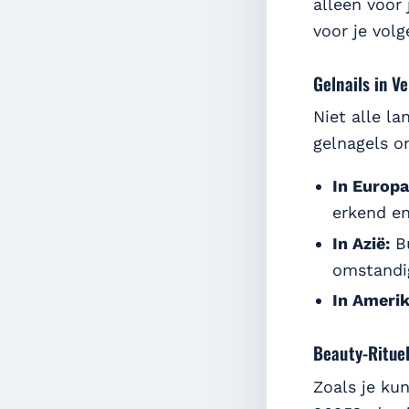
alleen voor
voor je volg
Gelnails in 
Niet alle l
gelnagels o
In Europa
erkend en
In Azië:
Bu
omstandi
In Amerik
Beauty-Rituel
Zoals je kun