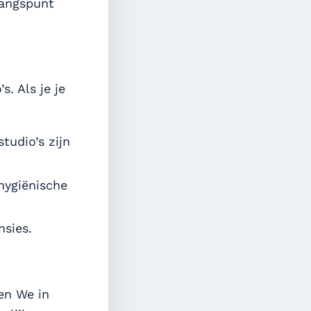
gangspunt
. Als je je
udio’s zijn
hygiënische
nsies.
ien We in