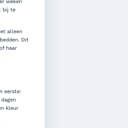
ier weken
 bij te
et alleen
lbedden. Dit
of haar
e
n eerste:
r dagen
en kleur