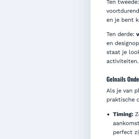
Ten tweede
voortdurend
en je bent 
Ten derde:
v
en designopt
staat je lo
activiteiten.
Gelnails Onde
Als je van p
praktische 
Timing:
Zo
aankomst.
perfect z