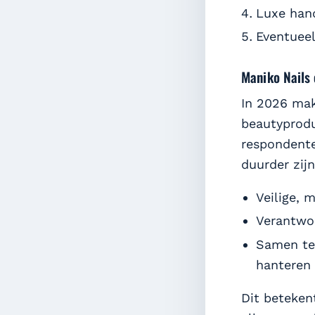
Luxe han
Eventueel
Maniko Nails
In 2026 ma
beautyprodu
respondente
duurder zijn
Veilige, 
Verantwo
Samen te
hanteren
Dit beteken