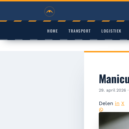
RVHD
HOME
TRANSPORT
LOGISTIEK
Manicu
29. april 2026
Delen
in
X