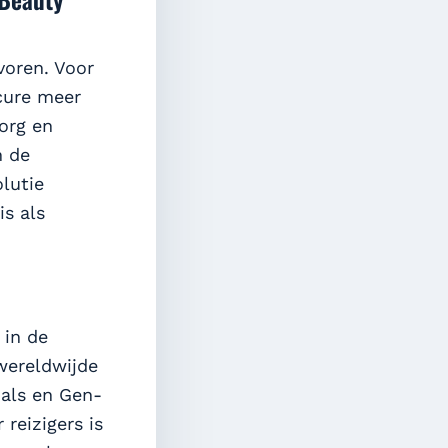
voren. Voor
icure meer
org en
n de
olutie
s als
 in de
 wereldwijde
ials en Gen-
reizigers is