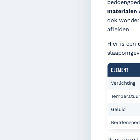
beddengoed 
materialen
d
ook wonder
afleiden.
Hier is een
slaapomgev
ELEMENT
Verlichting
Temperatuu
Geluid
Beddengoe
Door deze t