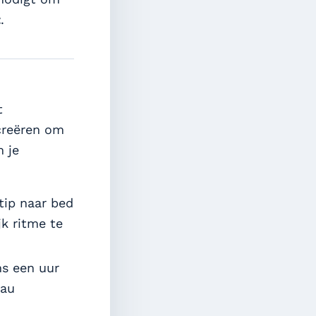
t
.
t
creëren om
m je
tip naar bed
jk ritme te
ns een uur
eau