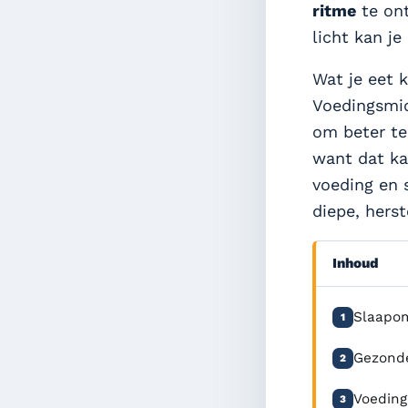
ritme
te ont
licht kan je
Wat je eet 
Voedingsmi
om beter te
want dat kan
voeding en 
diepe, herst
Inhoud
Slaapom
1
Gezonde
2
Voeding
3