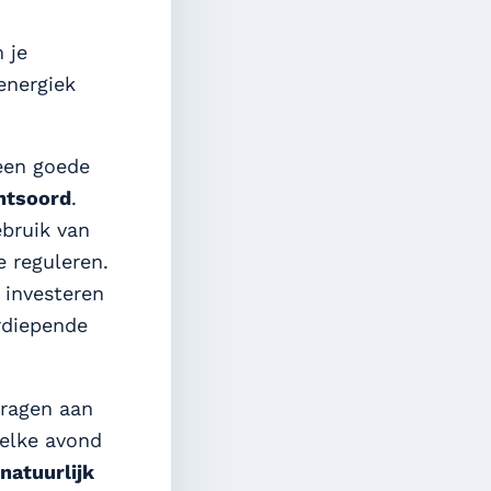
 je
 energiek
 een goede
chtsoord
.
bruik van
e reguleren.
 investeren
rdiepende
dragen aan
 elke avond
n
natuurlijk