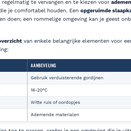
regelmatig te vervangen en te kiezen voor
ademen
ie je comfortabel houden. Een
opgeruimde slaapk
en doen; een rommelige omgeving kan je geest on
overzicht
van enkele belangrijke elementen voor ee
ing:
AANBEVELING
Gebruik verduisterende gordijnen
r
16-20°C
Witte ruis of oordopjes
d
Ademende materialen
ips toe te passen, creëer je een omgeving die je ui