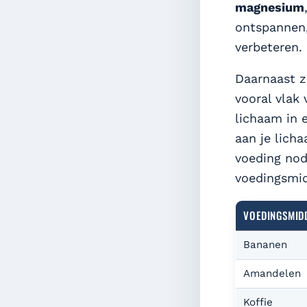
magnesium
ontspannen,
verbeteren.
Daarnaast z
vooral vlak
lichaam in 
aan je lich
voeding nodi
voedingsmid
VOEDINGSMID
Bananen
Amandelen
Koffie