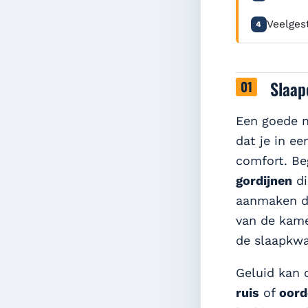
Veelges
4
Slaap
Een goede 
dat je in ee
comfort. B
gordijnen
di
aanmaken di
van de kame
de slaapkwal
Geluid kan 
ruis
of
oord