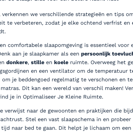
el verkennen we verschillende strategieën en tips om
it te verbeteren, zodat je elke ochtend verfrist en
dt.
 en comfortabele slaapomgeving is essentieel voor
Denk aan je slaapkamer als een
persoonlijk toevlu
een
donkere
,
stille
en
koele
ruimte. Overweeg het ge
ngsgordijnen en een ventilator om de temperatuur t
t om je beddengoed regelmatig te verschonen en te
 matras. Dit kan een wereld van verschil maken! Ve
ind je in Optimaliseer Je Kleine Ruimte.
e verwijst naar de gewoonten en praktijken die bij
achtrust. Stel een vast slaapschema in en probeer
 tijd naar bed te gaan. Dit helpt je lichaam om ee