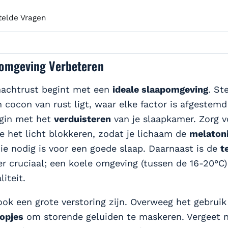
telde Vragen
omgeving Verbeteren
nachtrust begint met een
ideale slaapomgeving
. St
n cocon van rust ligt, waar elke factor is afgestem
egin met het
verduisteren
van je slaapkamer. Zorg 
e het licht blokkeren, zodat je lichaam de
melaton
e nodig is voor een goede slaap. Daarnaast is de
t
r cruciaal; een koele omgeving (tussen de 16-20°C)
iteit.
ook een grote verstoring zijn. Overweeg het gebrui
opjes
om storende geluiden te maskeren. Vergeet n