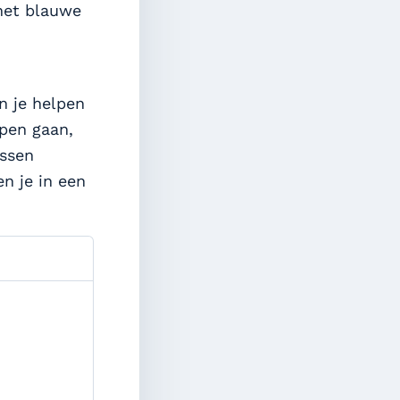
het blauwe
 je helpen
apen gaan,
ussen
n je in een