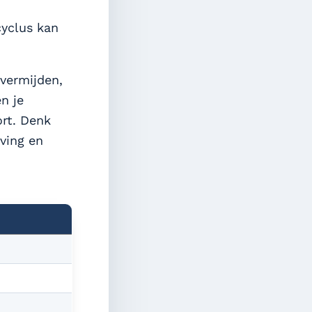
yclus kan
 vermijden,
n je
ort. Denk
eving en