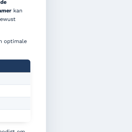
de
amer
kan
bewust
n optimale
tnodigt om