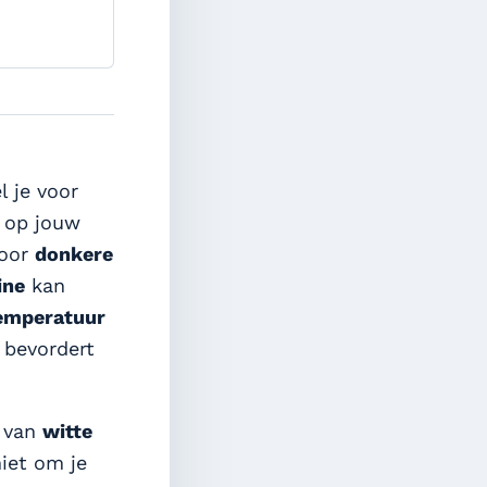
el je voor
d op jouw
voor
donkere
ine
kan
emperatuur
 bevordert
k van
witte
iet om je