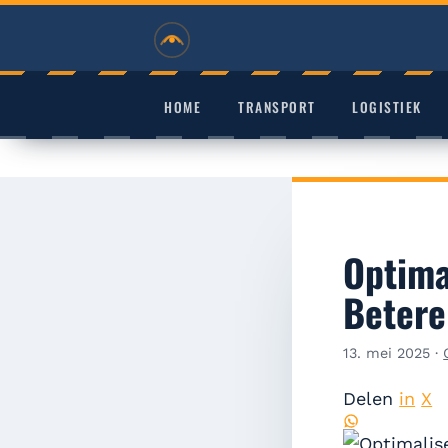
RVHD
HOME
TRANSPORT
LOGISTIEK
Optima
Betere
13. mei 2025
·
Delen
in
X