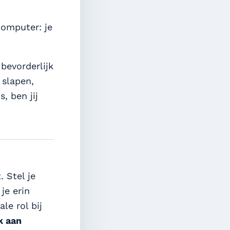
computer: je
bevorderlijk
 slapen,
, ben jij
 Stel je
je erin
le rol bij
k aan