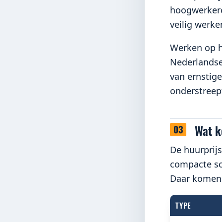
hoogwerkerce
veilig werke
Werken op ho
Nederlandse
van ernstige
onderstreep
Wat k
De huurprij
compacte sch
Daar komen 
TYPE