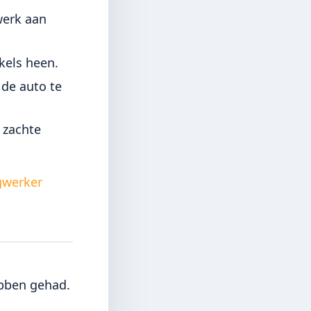
werk aan
kels heen.
 de auto te
 zachte
werker
bben gehad.