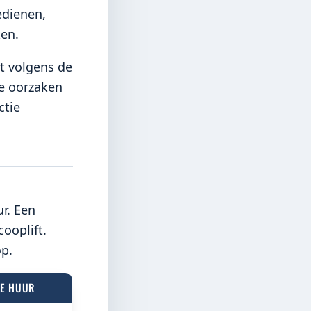
edienen,
ken.
rt volgens de
e oorzaken
ctie
r. Een
ooplift.
p.
IE HUUR