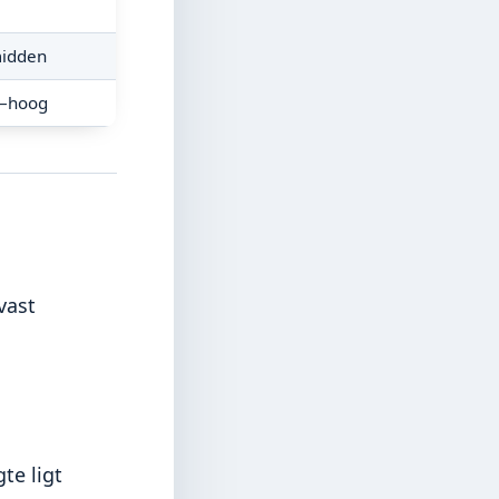
idden
–hoog
vast
te ligt