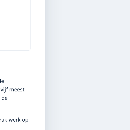
de
vijf meest
, de
trak werk op