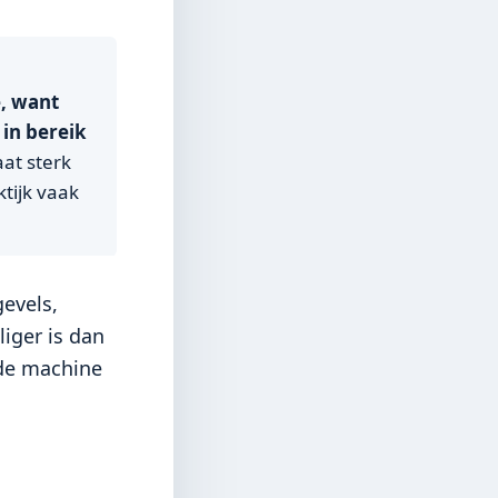
e, want
 in bereik
aat sterk
ktijk vaak
gevels,
iger is dan
 de machine