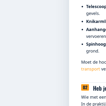
Telescoop
gevels.
Knikarmli
Aanhang
vervoeren
Spinhoog
grond.
Moet de hoo
transport
vei
Heb j
Wie met een
In de prakti