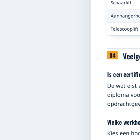
Schaarlift
Aanhangerh
Telescooplift
Veelg
Is een certifi
De wet eist 
diploma voor
opdrachtgeve
Welke werkho
Kies een ho