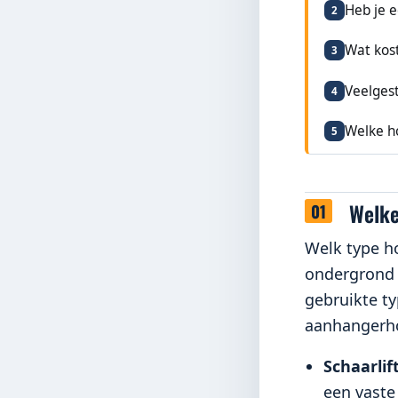
Heb je e
2
Wat kos
3
Veelges
4
Welke ho
5
Welke
Welk type h
ondergrond 
gebruikte typ
aanhangerho
Schaarlif
een vaste