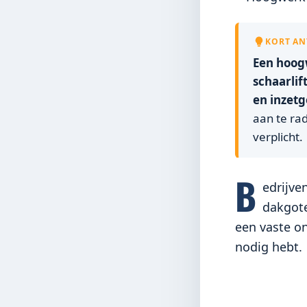
KORT A
Een hoog
schaarlif
en inzetg
aan te rad
verplicht.
B
edrijve
dakgote
een vaste o
nodig hebt.